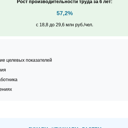
Рост производительности труда за 6 лет:
57,2%
с 18,8 до 29,6 млн руб./чел.
ие целевых показателей
ния
аботника
шениях