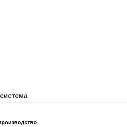
 система
 производство