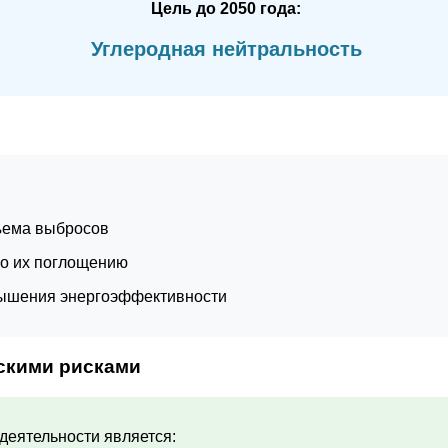
Цель до 2050 года:
Углеродная нейтральность
:
бъема выбросов
по их поглощению
вышения энергоэффективности
скими рисками
еятельности является: