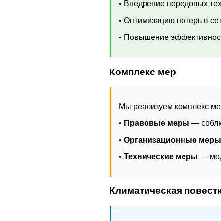
• Внедрение передовых те
• Оптимизацию потерь в се
• Повышение эффективнос
Комплекс мер
Мы реализуем комплекс ме
•
Правовые меры
— соблю
•
Организационные меры
•
Технические меры
— мод
Климатическая повест