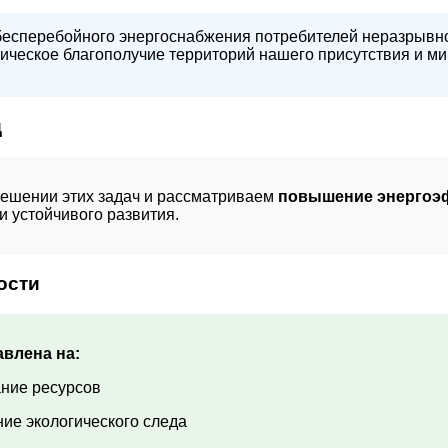
бесперебойного энергоснабжения потребителей неразрывно
гическое благополучие территорий нашего присутствия и м
д
решении этих задач и рассматриваем
повышение энергоэ
и устойчивого развития.
ости
влена на:
ание ресурсов
ие экологического следа