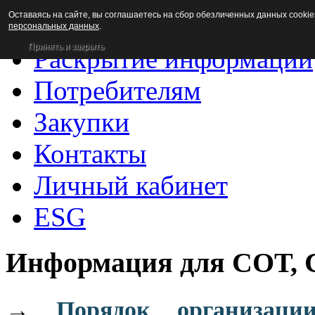
Оставаясь на сайте, вы соглашаетесь на сбор обезличенных данных cookie
Новости
персональных данных
.
Принять и закрыть
Раскрытие информации
Потребителям
Закупки
Контакты
Личный кабинет
ESG
Информация для СОТ,
→
Порядок организаци