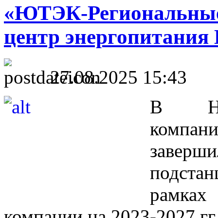
«ЮТЭК-Региональные
центр энергопитания
27.08.2025 15:43
В Неф
компан
заверш
подста
рамках
компании на 2023-2027 гг